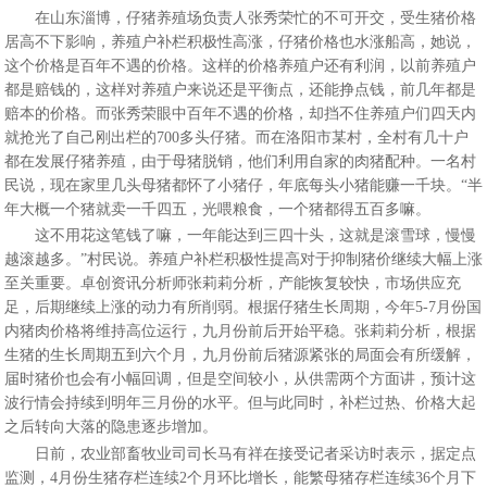
在山东淄博，仔猪养殖场负责人张秀荣忙的不可开交，受生猪价格
居高不下影响，养殖户补栏积极性高涨，仔猪价格也水涨船高，她说，
这个价格是百年不遇的价格。这样的价格养殖户还有利润，以前养殖户
都是赔钱的，这样对养殖户来说还是平衡点，还能挣点钱，前几年都是
赔本的价格。而张秀荣眼中百年不遇的价格，却挡不住养殖户们四天内
就抢光了自己刚出栏的700多头仔猪。而在洛阳市某村，全村有几十户
都在发展仔猪养殖，由于母猪脱销，他们利用自家的肉猪配种。一名村
民说，现在家里几头母猪都怀了小猪仔，年底每头小猪能赚一千块。“半
年大概一个猪就卖一千四五，光喂粮食，一个猪都得五百多嘛。
这不用花这笔钱了嘛，一年能达到三四十头，这就是滚雪球，慢慢
越滚越多。”村民说。养殖户补栏积极性提高对于抑制猪价继续大幅上涨
至关重要。卓创资讯分析师张莉莉分析，产能恢复较快，市场供应充
足，后期继续上涨的动力有所削弱。根据仔猪生长周期，今年5-7月份国
内猪肉价格将维持高位运行，九月份前后开始平稳。张莉莉分析，根据
生猪的生长周期五到六个月，九月份前后猪源紧张的局面会有所缓解，
届时猪价也会有小幅回调，但是空间较小，从供需两个方面讲，预计这
波行情会持续到明年三月份的水平。但与此同时，补栏过热、价格大起
之后转向大落的隐患逐步增加。
日前，农业部畜牧业司司长马有祥在接受记者采访时表示，据定点
监测，4月份生猪存栏连续2个月环比增长，能繁母猪存栏连续36个月下