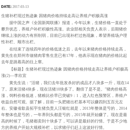
DATE:
2017-03-13
生猪补栏现过热迹象 因猪肉价格持续走高让养殖户积极高涨
据中国之声《全国新闻联播》报道，今年以来，生猪价格一直处于
攀升状态，养殖户补栏积极性高涨。农业部相关负责人表示，后期猪价
继续上涨的动力有所削弱，目前已出现补栏过热现象，希望养殖场户理
性补栏、顺市出栏。
在结束了连续四年的价格低迷之后，去年以来猪肉价格持续走高，
黄先生在郑州市做猪肉零售生意已有17年，他表示现在猪肉的价格比起
去年是跳着高的往上窜。
【标题】生猪补栏现过热迹象 因猪肉价格持续走高让养殖户积极高
涨(2)—李欣宜
黄先生说：“活猪，我们去年批发杀好的成品才八块多一斤，现在14
了。原来活猪4块多，现在活猪10块多了。翻倍了是不是。”猪肉价格高
涨，饲料价格低迷，猪粮比价早已突破9：1，进入红色预警区，养殖户
收益自然可观。据了解，目前一头肥猪出栏基本可以赚四到五百元左
右。安徽省歙县拓宇生猪负责人汪银红就是，2013年整体是亏的，2014
年整体也是亏的，一年养到头都是亏的，2015年就开始赚了。现在是最
高的时候了，毛猪都卖到十块多了，可以讲是最好的行情。于是不少地
方的养殖户开始大规模补栏，以求猪仔们赶上这波好行情。