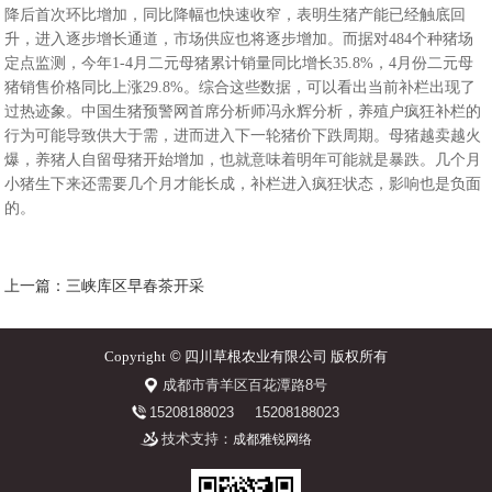
降后首次环比增加，同比降幅也快速收窄，表明生猪产能已经触底回
升，进入逐步增长通道，市场供应也将逐步增加。而据对484个种猪场
定点监测，今年1-4月二元母猪累计销量同比增长35.8%，4月份二元母
猪销售价格同比上涨29.8%。综合这些数据，可以看出当前补栏出现了
过热迹象。中国生猪预警网首席分析师冯永辉分析，养殖户疯狂补栏的
行为可能导致供大于需，进而进入下一轮猪价下跌周期。母猪越卖越火
爆，养猪人自留母猪开始增加，也就意味着明年可能就是暴跌。几个月
小猪生下来还需要几个月才能长成，补栏进入疯狂状态，影响也是负面
的。
上一篇：三峡库区早春茶开采
Copyright
©
四川草根农业有限公司 版权所有
成都市青羊区百花潭路8号
15208188023
15208188023
技术支持：
成都雅锐网络